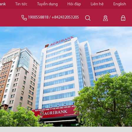
ank
Tin tức
Tuyển dụng
Hỏi đáp
Liên hệ
English
1900558818
/
+842432053205