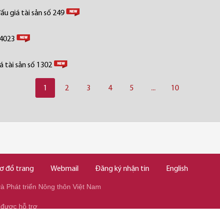
u giá tài sản số 249
 4023
 tài sản số 1302
1
2
3
4
5
...
10
ơ đồ trang
Webmail
Đăng ký nhận tin
English
 Phát triển Nông thôn Việt Nam
 được hỗ trợ
345/037.346.2345