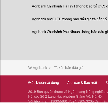
Agribank Chi nhánh Hà Tây I thông báo tổ chức đấ
Agribank AMC LTD thông báo đấu giá tài sản số
Agribank Chi nhánh Phú Nhuận thông báo đấu giá
Về Agribank
Tài sản bán đấu giá
Điều khoản sử dụng
An toàn & Bảo mật
S
2019 Bản quyền thuộc về Ngân hàng Nông nghiệp và
Hội sở: Số 2 Láng Hạ, phường Giảng Võ, Hà Nội
Sđt tiếp nhận: 1900558818/024.3205.3205 để nhận
Sđt gọi ra: 024.2233.2345/037.353.2345/037.348.2