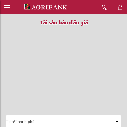
Tài sản bán đấu giá
Tài sản bán đấu giá
Tài sản bán đấu giá