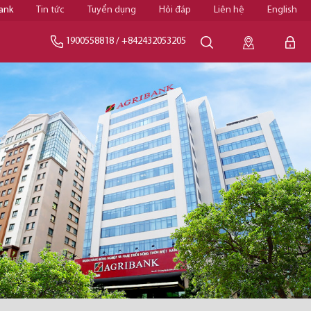
ank
Tin tức
Tuyển dụng
Hỏi đáp
Liên hệ
English
1900558818
/
+842432053205