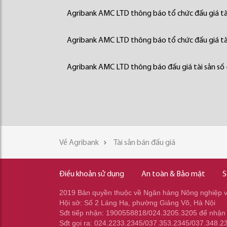
Agribank AMC LTD thông báo tổ chức đấu giá tà
Agribank AMC LTD thông báo tổ chức đấu giá tà
Agribank AMC LTD thông báo đấu giá tài sản số
Về Agribank
Tài sản bán đấu giá
Điều khoản sử dụng
An toàn & Bảo mật
S
2019 Bản quyền thuộc về Ngân hàng Nông nghiệp và
Hội sở: Số 2 Láng Hạ, phường Giảng Võ, Hà Nội
Sđt tiếp nhận: 1900558818/024.3205.3205 để nhận
Sđt gọi ra: 024.2233.2345/037.353.2345/037.348.2