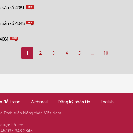
i sản số 4081
i sản số 4048
 4081
1
2
3
4
5
...
10
ơ đồ trang
Webmail
Đăng ký nhận tin
English
 Phát triển Nông thôn Việt Nam
 được hỗ trợ
345/037.346.2345