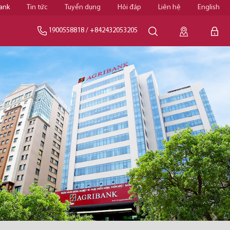
ank
Tin tức
Tuyển dụng
Hỏi đáp
Liên hệ
English
1900558818
/
+842432053205