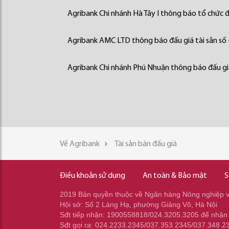
Agribank Chi nhánh Hà Tây I thông báo tổ chức đấ
Agribank AMC LTD thông báo đấu giá tài sản số
Agribank Chi nhánh Phú Nhuận thông báo đấu giá
Về Agribank
Tài sản bán đấu giá
Điều khoản sử dụng
An toàn & Bảo mật
S
2019 Bản quyền thuộc về Ngân hàng Nông nghiệp và
Hội sở: Số 2 Láng Hạ, phường Giảng Võ, Hà Nội
Sđt tiếp nhận: 1900558818/024.3205.3205 để nhận
Sđt gọi ra: 024.2233.2345/037.353.2345/037.348.2