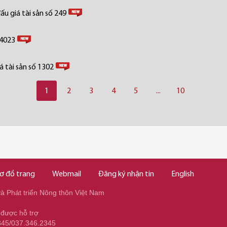
u giá tài sản số 249
 4023
 tài sản số 1302
1
2
3
4
5
...
10
ơ đồ trang
Webmail
Đăng ký nhận tin
English
 Phát triển Nông thôn Việt Nam
 được hỗ trợ
345/037.346.2345