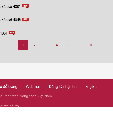
i sản số 4081
i sản số 4048
 4081
1
2
3
4
5
...
10
ơ đồ trang
Webmail
Đăng ký nhận tin
English
 Phát triển Nông thôn Việt Nam
 được hỗ trợ
345/037.346.2345