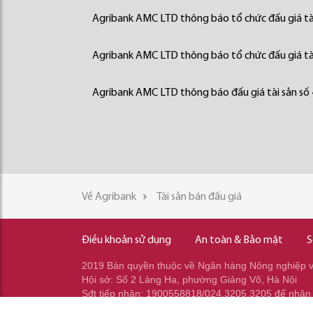
Agribank AMC LTD thông báo tổ chức đấu giá tà
Agribank AMC LTD thông báo tổ chức đấu giá tà
Agribank AMC LTD thông báo đấu giá tài sản số
Về Agribank
Tài sản bán đấu giá
Điều khoản sử dụng
An toàn & Bảo mật
S
2019 Bản quyền thuộc về Ngân hàng Nông nghiệp và
Hội sở: Số 2 Láng Hạ, phường Giảng Võ, Hà Nội
Sđt tiếp nhận: 1900558818/024.3205.3205 để nhận
Sđt gọi ra: 024.2233.2345/037.353.2345/037.348.2