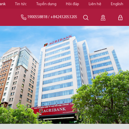
ank
Tin tức
Tuyển dụng
Hỏi đáp
Liên hệ
English
1900558818
/
+842432053205