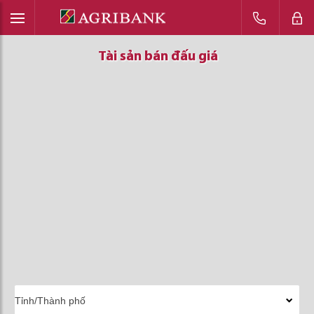
Tài sản bán đấu giá
Tài sản bán đấu giá
Tài sản bán đấu giá