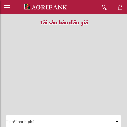
Tài sản bán đấu giá
Tài sản bán đấu giá
Tài sản bán đấu giá