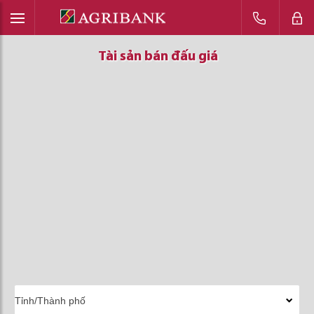
Tài sản bán đấu giá
Tài sản bán đấu giá
Tài sản bán đấu giá