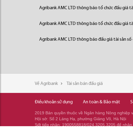
Agribank AMC LTD thông báo tổ chức đấu giá tà
Agribank AMC LTD thông báo tổ chức đấu giá tà
Agribank AMC LTD thông báo đấu giá tài sản số
Về Agribank
Tài sản bán đấu giá
Điều khoản sử dụng
An toàn & Bảo mật
S
2019 Bản quyền thuộc về Ngân hàng Nông nghiệp và
Hội sở: Số 2 Láng Hạ, phường Giảng Võ, Hà Nội
Sđt tiếp nhận: 1900558818/024.3205.3205 để nhận
Sđt gọi ra: 024.2233.2345/037.353.2345/037.348.2