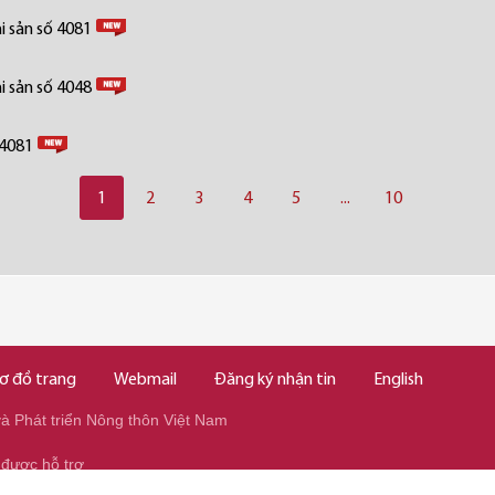
i sản số 4081
i sản số 4048
 4081
1
2
3
4
5
...
10
ơ đồ trang
Webmail
Đăng ký nhận tin
English
 Phát triển Nông thôn Việt Nam
 được hỗ trợ
345/037.346.2345