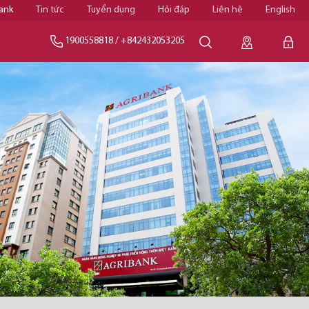
ank
Tin tức
Tuyển dụng
Hỏi đáp
Liên hệ
English
1900558818
/
+842432053205