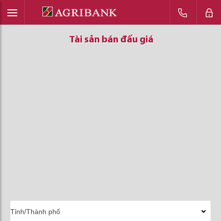
Tài sản bán đấu giá
Tài sản bán đấu giá
Tài sản bán đấu giá