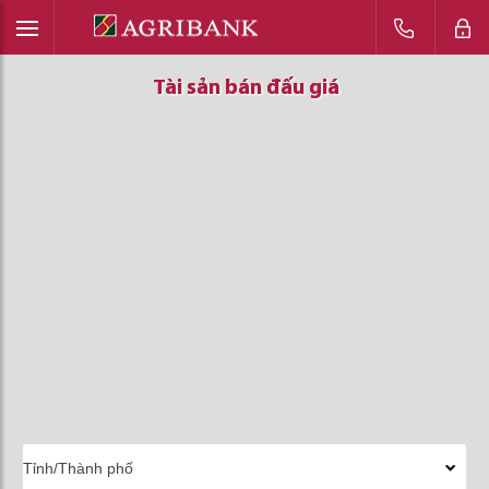
Tài sản bán đấu giá
Tài sản bán đấu giá
Tài sản bán đấu giá