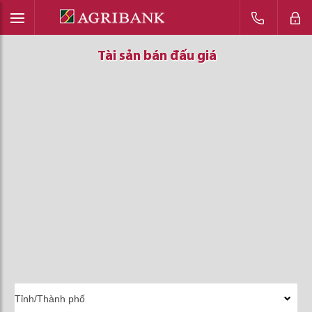
Tài sản bán đấu giá
Tài sản bán đấu giá
Tài sản bán đấu giá