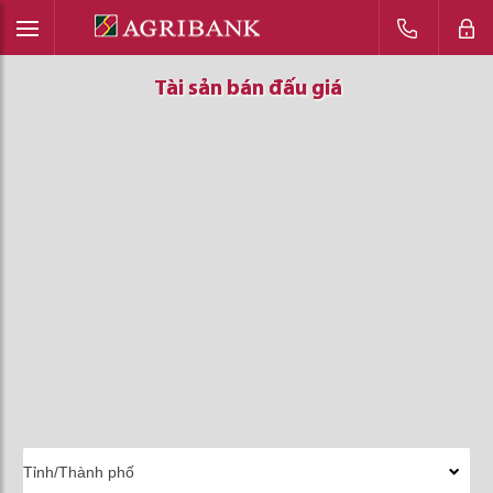
Tài sản bán đấu giá
Tài sản bán đấu giá
Tài sản bán đấu giá