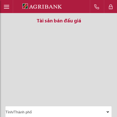
Tài sản bán đấu giá
Tài sản bán đấu giá
Tài sản bán đấu giá