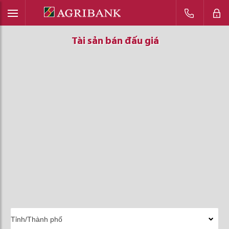
Tài sản bán đấu giá
Tài sản bán đấu giá
Tài sản bán đấu giá