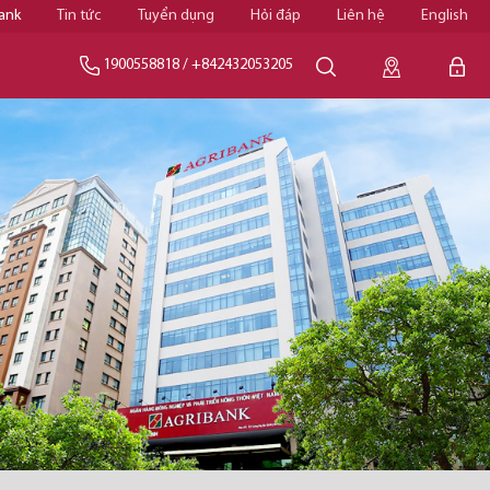
ank
Tin tức
Tuyển dụng
Hỏi đáp
Liên hệ
English
1900558818
/
+842432053205