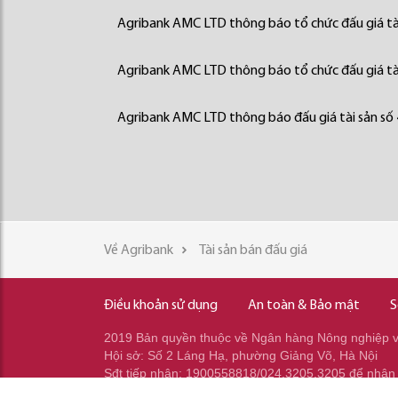
Agribank AMC LTD thông báo tổ chức đấu giá tà
Agribank AMC LTD thông báo tổ chức đấu giá tà
Agribank AMC LTD thông báo đấu giá tài sản số
Về Agribank
Tài sản bán đấu giá
Điều khoản sử dụng
An toàn & Bảo mật
S
2019 Bản quyền thuộc về Ngân hàng Nông nghiệp và
Hội sở: Số 2 Láng Hạ, phường Giảng Võ, Hà Nội
Sđt tiếp nhận: 1900558818/024.3205.3205 để nhận
Sđt gọi ra: 024.2233.2345/037.353.2345/037.348.2