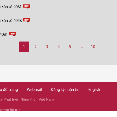
i sản số 4081
i sản số 4048
 4081
1
2
3
4
5
...
10
ơ đồ trang
Webmail
Đăng ký nhận tin
English
 Phát triển Nông thôn Việt Nam
 được hỗ trợ
345/037.346.2345