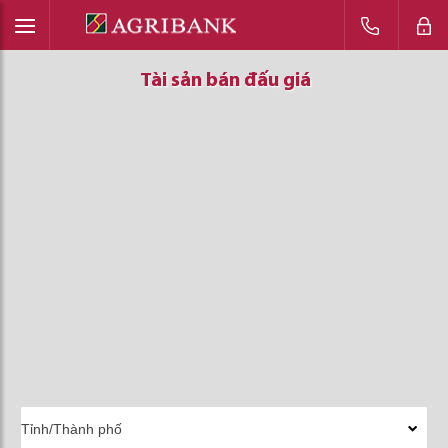
Tài sản bán đấu giá
Tài sản bán đấu giá
Tài sản bán đấu giá