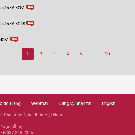
i sản số 4081
i sản số 4048
 4081
1
2
3
4
5
...
10
ơ đồ trang
Webmail
Đăng ký nhận tin
English
 Phát triển Nông thôn Việt Nam
 được hỗ trợ
345/037.346.2345