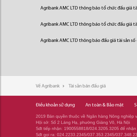
Agribank AMC LTD thông báo tổ chức đấu giá tà
Agribank AMC LTD thông báo tổ chức đấu giá tà
Agribank AMC LTD thông báo đấu giá tài sản số
Về Agribank
Tài sản bán đấu giá
Điều khoản sử dụng
An toàn & Bảo mật
S
2019 Bản quyền thuộc về Ngân hàng Nông nghiệp và
Hội sở: Số 2 Láng Hạ, phường Giảng Võ, Hà Nội
Sđt tiếp nhận: 1900558818/024.3205.3205 để nhận
Sđt gọi ra: 024.2233.2345/037.353.2345/037.348.2