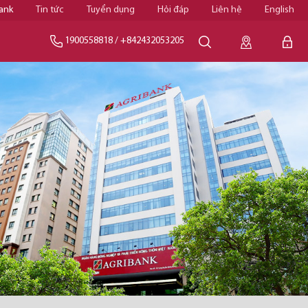
ank
Tin tức
Tuyển dụng
Hỏi đáp
Liên hệ
English
1900558818
/
+842432053205