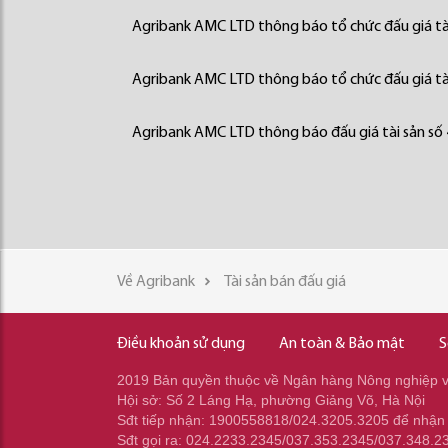
Agribank AMC LTD thông báo tổ chức đấu giá tà
Agribank AMC LTD thông báo tổ chức đấu giá tà
Agribank AMC LTD thông báo đấu giá tài sản số
Về Agribank
Tài sản bán đấu giá
Điều khoản sử dụng
An toàn & Bảo mật
S
2019 Bản quyền thuộc về Ngân hàng Nông nghiệp và
Hội sở: Số 2 Láng Hạ, phường Giảng Võ, Hà Nội
Sđt tiếp nhận: 1900558818/024.3205.3205 để nhận
Sđt gọi ra: 024.2233.2345/037.353.2345/037.348.2