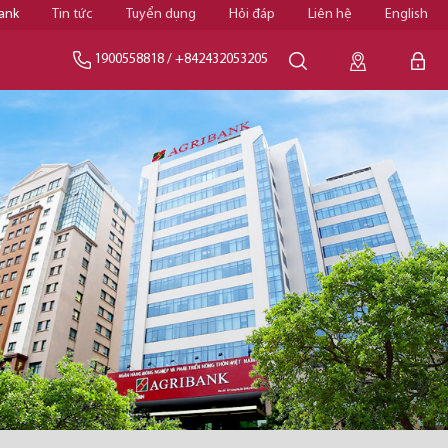
ank
Tin tức
Tuyển dụng
Hỏi đáp
Liên hệ
English
1900558818
/
+842432053205