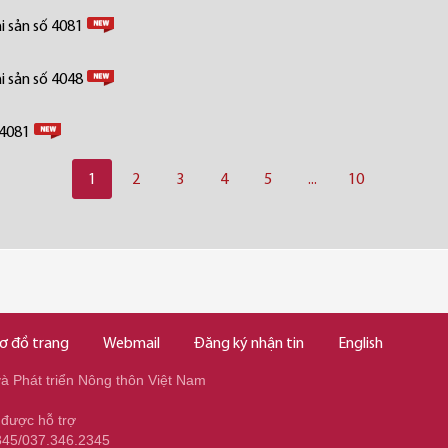
i sản số 4081
i sản số 4048
 4081
1
2
3
4
5
...
10
ơ đồ trang
Webmail
Đăng ký nhận tin
English
 Phát triển Nông thôn Việt Nam
 được hỗ trợ
345/037.346.2345