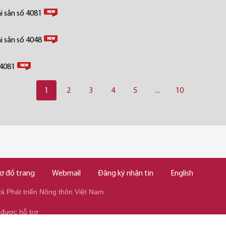
i sản số 4081
i sản số 4048
 4081
1
2
3
4
5
...
10
ơ đồ trang
Webmail
Đăng ký nhận tin
English
 Phát triển Nông thôn Việt Nam
 được hỗ trợ
345/037.346.2345