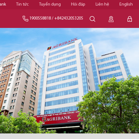
ank
Tin tức
Tuyển dụng
Hỏi đáp
Liên hệ
English
1900558818
/
+842432053205