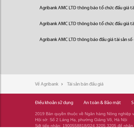
Agribank AMC LTD thông báo tổ chức đấu giá tà
Agribank AMC LTD thông báo tổ chức đấu giá tà
Agribank AMC LTD thông báo đấu giá tài sản số
Về Agribank
Tài sản bán đấu giá
Điều khoản sử dụng
An toàn & Bảo mật
S
2019 Bản quyền thuộc về Ngân hàng Nông nghiệp và
Hội sở: Số 2 Láng Hạ, phường Giảng Võ, Hà Nội
Sđt tiếp nhận: 1900558818/024.3205.3205 để nhận
Sđt gọi ra: 024.2233.2345/037.353.2345/037.348.2