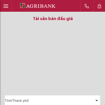
Tài sản bán đấu giá
Tài sản bán đấu giá
Tài sản bán đấu giá