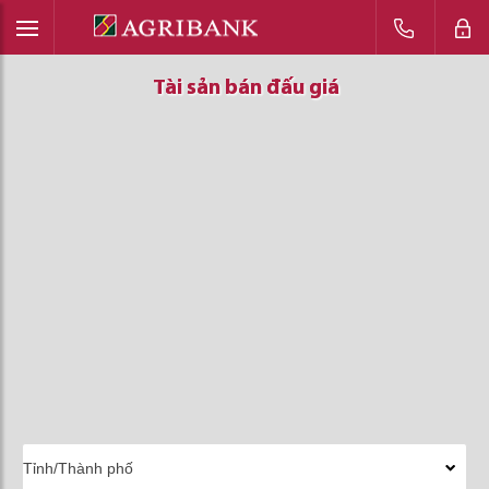
Tài sản bán đấu giá
Tài sản bán đấu giá
Tài sản bán đấu giá