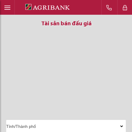
Tài sản bán đấu giá
Tài sản bán đấu giá
Tài sản bán đấu giá