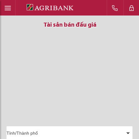
Tài sản bán đấu giá
Tài sản bán đấu giá
Tài sản bán đấu giá