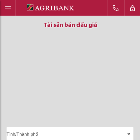
Tài sản bán đấu giá
Tài sản bán đấu giá
Tài sản bán đấu giá