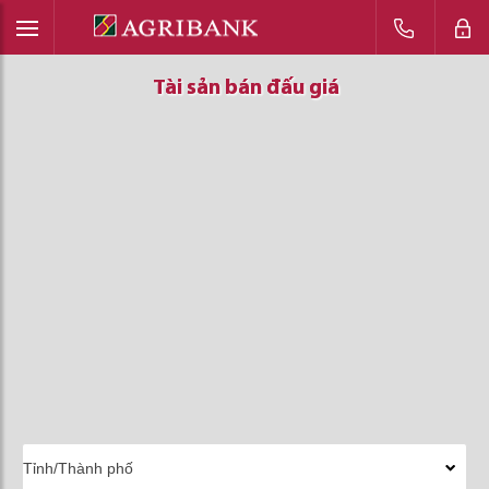
Tài sản bán đấu giá
Tài sản bán đấu giá
Tài sản bán đấu giá