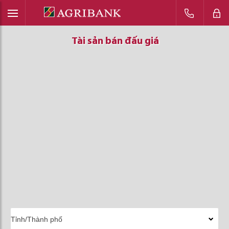
Tài sản bán đấu giá
Tài sản bán đấu giá
Tài sản bán đấu giá