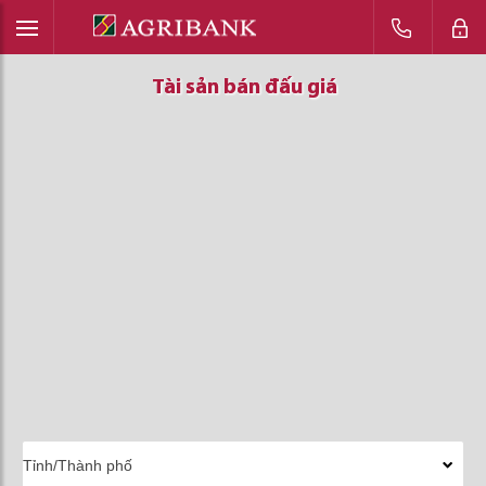
Tài sản bán đấu giá
Tài sản bán đấu giá
Tài sản bán đấu giá