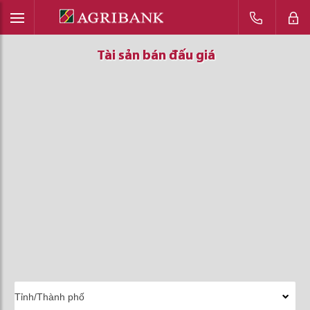
Tài sản bán đấu giá
Tài sản bán đấu giá
Tài sản bán đấu giá