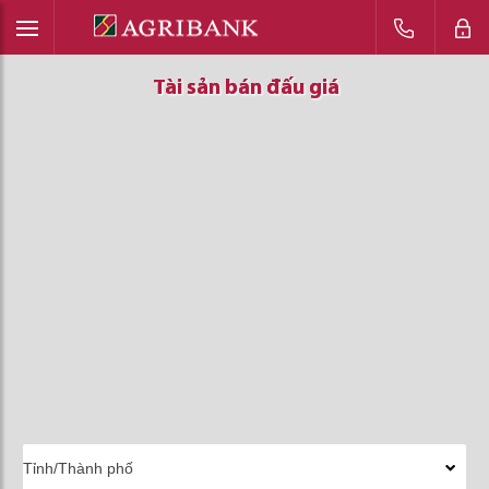
Tài sản bán đấu giá
Tài sản bán đấu giá
Tài sản bán đấu giá