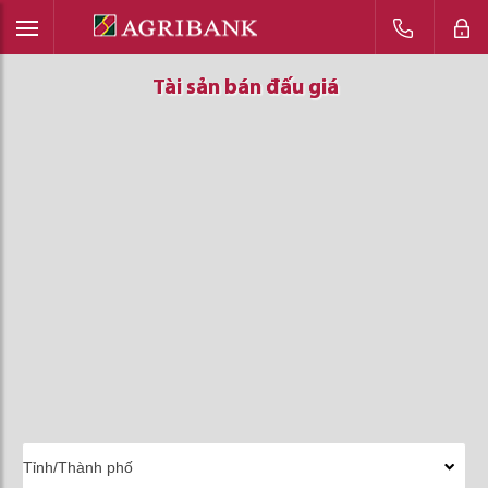
Tài sản bán đấu giá
Tài sản bán đấu giá
Tài sản bán đấu giá