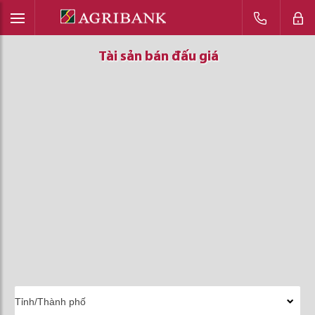
Tài sản bán đấu giá
Tài sản bán đấu giá
Tài sản bán đấu giá