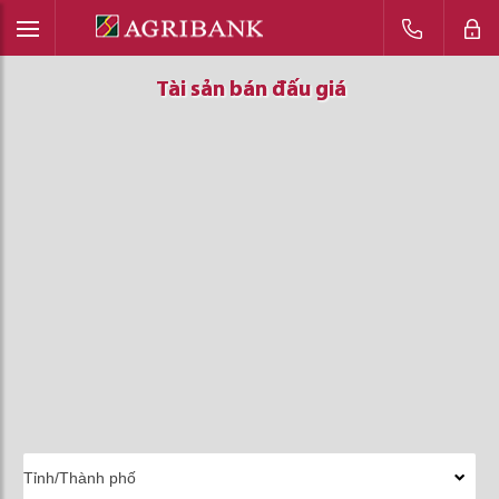
Tài sản bán đấu giá
Tài sản bán đấu giá
Tài sản bán đấu giá