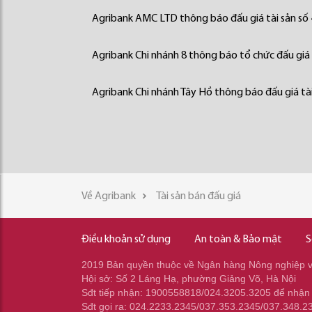
Agribank AMC LTD thông báo đấu giá tài sản số
Agribank Chi nhánh 8 thông báo tổ chức đấu giá 
Agribank Chi nhánh Tây Hồ thông báo đấu giá tài
Về Agribank
Tài sản bán đấu giá
Điều khoản sử dụng
An toàn & Bảo mật
S
2019 Bản quyền thuộc về Ngân hàng Nông nghiệp và
Hội sở: Số 2 Láng Hạ, phường Giảng Võ, Hà Nội
Sđt tiếp nhận: 1900558818/024.3205.3205 để nhận
Sđt gọi ra: 024.2233.2345/037.353.2345/037.348.2