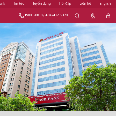
ank
Tin tức
Tuyển dụng
Hỏi đáp
Liên hệ
English
1900558818
/
+842432053205