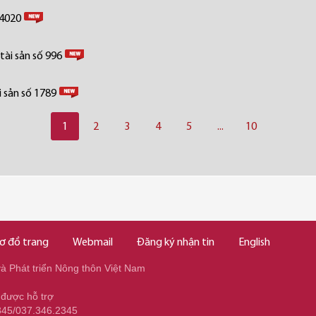
 4020
tài sản số 996
 sản số 1789
1
2
3
4
5
...
10
ơ đồ trang
Webmail
Đăng ký nhận tin
English
 Phát triển Nông thôn Việt Nam
 được hỗ trợ
345/037.346.2345