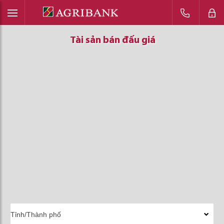
Tài sản bán đấu giá
Tài sản bán đấu giá
Tài sản bán đấu giá