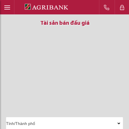
Tài sản bán đấu giá
Tài sản bán đấu giá
Tài sản bán đấu giá