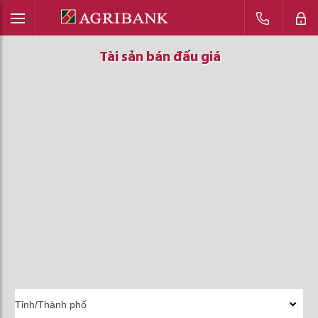
Tài sản bán đấu giá
Tài sản bán đấu giá
Tài sản bán đấu giá