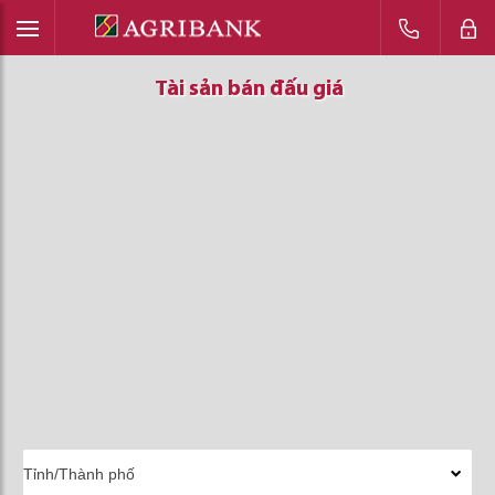
Tài sản bán đấu giá
Tài sản bán đấu giá
Tài sản bán đấu giá