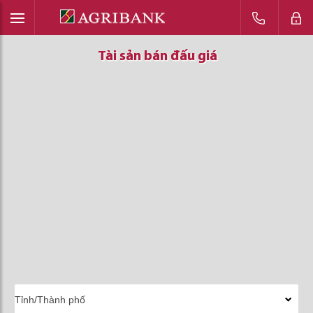
Tài sản bán đấu giá
Tài sản bán đấu giá
Tài sản bán đấu giá