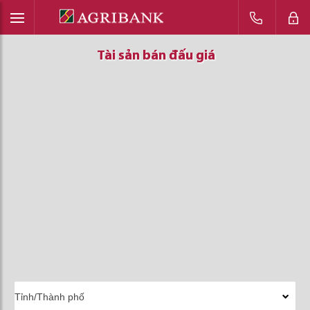
Tài sản bán đấu giá
Tài sản bán đấu giá
Tài sản bán đấu giá