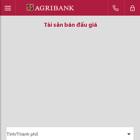
Tài sản bán đấu giá
Tài sản bán đấu giá
Tài sản bán đấu giá