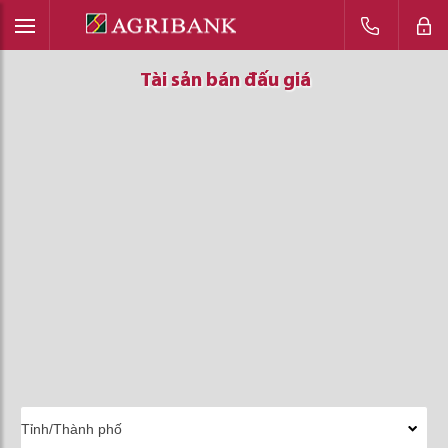
Tài sản bán đấu giá
Tài sản bán đấu giá
Tài sản bán đấu giá