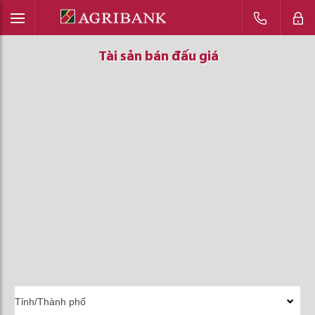
Tài sản bán đấu giá
Tài sản bán đấu giá
Tài sản bán đấu giá