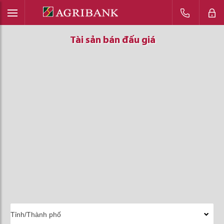
Tài sản bán đấu giá
Tài sản bán đấu giá
Tài sản bán đấu giá