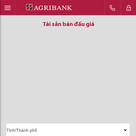
Tài sản bán đấu giá
Tài sản bán đấu giá
Tài sản bán đấu giá