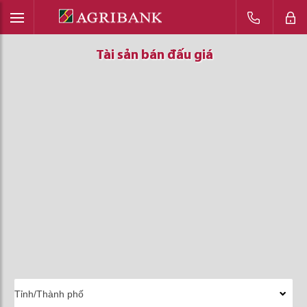
Tài sản bán đấu giá
Tài sản bán đấu giá
Tài sản bán đấu giá