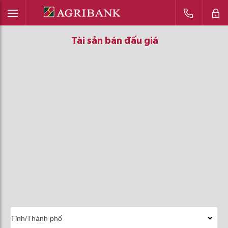
Tài sản bán đấu giá
Tài sản bán đấu giá
Tài sản bán đấu giá