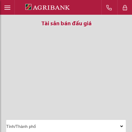
Tài sản bán đấu giá
Tài sản bán đấu giá
Tài sản bán đấu giá