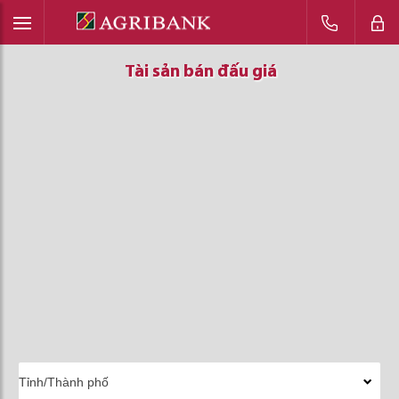
Tài sản bán đấu giá
Tài sản bán đấu giá
Tài sản bán đấu giá