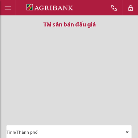
Tài sản bán đấu giá
Tài sản bán đấu giá
Tài sản bán đấu giá